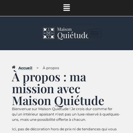
Accueil
>
À propos
À propos : ma
mission avec
Maison Quiétude
Bienvenue sur Maison Quiétude ! Je crois dur comme fer
qu’un intérieur apaisant n’est pas un luxe réservé à quelques-
uns, mais une possibilité offerte à chacun.
Ici, pas de décoration hors de prix ni de tendances qui vous