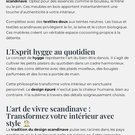
scandinave
. Optez pour des essences comme le bouleau, le frêne
ou le pin. Ces meubles en bois apportent instantanément une
touche d’authenticité à votre intérieur.
Complétez avec des
textiles doux
aux teintes neutres. Les tissus et
textiles scandinaves privilégient le lin, la laine et le coton biologique.
Ces matières créent un véritable espace cocooning propice à la
détente.
L'Esprit hygge au quotidien
Le concept de
hygge
représente l’art du bien-être danois. Il s’agit de
cultiver les petits plaisirs du quotidien dans un cadre harmonieux.
Créez des coins détente avec des plaids moelleux, des bougies
parfumées et des livres à portée de main.
Cette philosophie transforme votre intérieur en sanctuaire
personnel. Le
design épuré
n’exclut pas la chaleur humaine, bien au
contraire. Il la sublime à travers des détails soigneusement choisis.
L'art de vivre scandinave :
Transformez votre intérieur avec
style
La
tradition du design scandinave
puise ses racines dans les pays
nordiques où la lumière naturelle est précieuse. Cette approche