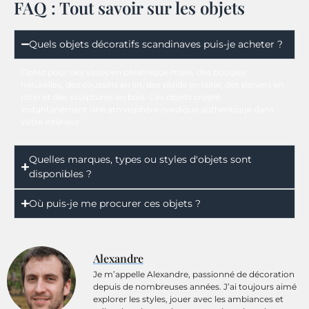
FAQ : Tout savoir sur les objets
Quels objets décoratifs scandinaves puis-je acheter ?
Optez pour des vases en céramique mate, des bougies
naturelles, des coussins en lin, des plaids en laine, des paniers en
rotin et des sculptures en bois. Ces objets créent
instantanément une atmosphère nordique authentique dans
votre intérieur.
Quelles marques, types ou styles d'objets sont
disponibles ?
Où puis-je me procurer ces objets ?
Alexandre
Je m’appelle Alexandre, passionné de décoration
depuis de nombreuses années. J’ai toujours aimé
explorer les styles, jouer avec les ambiances et