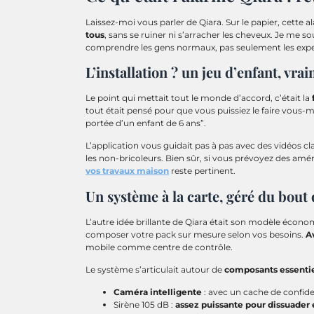
Laissez-moi vous parler de Qiara. Sur le papier, cette 
tous
, sans se ruiner ni s’arracher les cheveux. Je me 
comprendre les gens normaux, pas seulement les exp
L’installation ? un jeu d’enfant, vra
Le point qui mettait tout le monde d’accord, c’était la
tout était pensé pour que vous puissiez le faire vous-m
portée d’un enfant de 6 ans”.
L’application vous guidait pas à pas avec des vidéos cla
les non-bricoleurs. Bien sûr, si vous prévoyez des a
vos travaux maison
reste pertinent.
Un système à la carte, géré du bout 
L’autre idée brillante de Qiara était son modèle écon
composer votre pack sur mesure selon vos besoins.
A
mobile comme centre de contrôle.
Le système s’articulait autour de
composants essenti
Caméra intelligente
: avec un cache de confiden
Sirène 105 dB :
assez puissante pour dissuader e