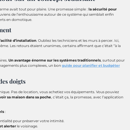
alarme avait tout pour plaire. Une promesse simple :
la sécurité pour
souviens de l’enthousiasme autour de ce système qui semblait enfin
erts en domotique.
iment
facilité d’installation
. Oubliez les techniciens et les murs à percer. Ici,
ême. Les retours étaient unanimes, certains affirmant que c’était “à la
ires.
Un avantage énorme sur les systèmes traditionnels
, surtout pour
ménagements plus complexes, un bon
guide pour planifier et budgéter
des doigts
omique. Pas de location, vous achetiez vos équipements. Vous pouviez
voir sa maison dans sa poche
, c’était ça, la promesse, avec l’application
els
:
tialité pour préserver votre intimité.
t alerter
le voisinage.