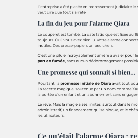
L’entreprise a été placée en redressement judiciaire le 
veut dire que tout s’arrête.
La fin du jeu pour l’alarme Qiara
Le couperet est tombé. La date fatidique est fixée au 1
toujours. Oui, vous avez bien lu. Votre alarme connect
inutiles. Des presse-papiers un peu chers.
C’est une pilule incroyablement amère à avaler pour les
part en fumée
, sans aucun dédommagement possible. C’
Une promesse qui sonnait si bien…
Pourtant, la
promesse initiale de Qiara
avait tout pou
La recette magique, soutenue par un nom comme Xavier 
la portée d’un enfant et un abonnement sans engage
Le rêve. Mais la magie a ses limites, surtout dans le m
administratif, un financement qui se bloque, et le châ
les utilisateurs.
Ce qu’était l’alarme Qiara : 