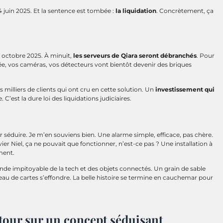
4 juin 2025. Et la sentence est tombée :
la liquidation
. Concrètement, ça
6 octobre 2025. À minuit,
les serveurs de Qiara seront débranchés
. Pour
ée, vos caméras, vos détecteurs vont bientôt devenir des briques
 milliers de clients qui ont cru en cette solution. Un
investissement qui
est la dure loi des liquidations judiciaires.
r séduire. Je m’en souviens bien. Une alarme simple, efficace, pas chère.
Niel, ça ne pouvait que fonctionner, n’est-ce pas ? Une installation à
ment.
onde impitoyable de la tech et des objets connectés. Un grain de sable
teau de cartes s’effondre. La belle histoire se termine en cauchemar pour
retour sur un concept séduisant