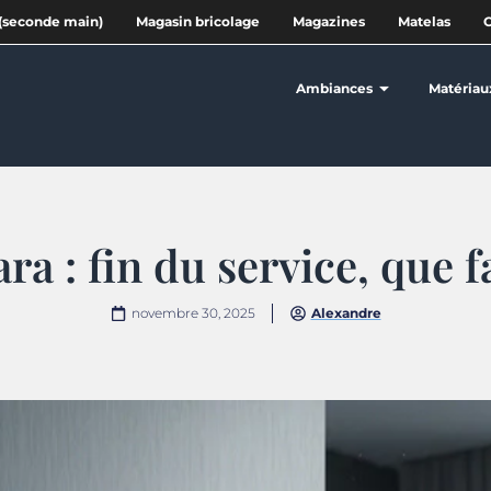
(seconde main)
Magasin bricolage
Magazines
Matelas
Ambiances
Matériau
a : fin du service, que fa
novembre 30, 2025
Alexandre