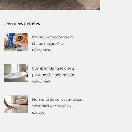
Derniers articles
Réussir votre dosage de
chape maigre à la
bétonnière
Combien de litres d’eau
pour une baignoire ? Le
calcul réel
Humidité du sol et carrelage
: identifier et traiter les
causes