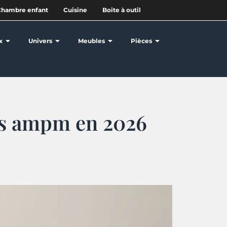
Chambre enfant
Cuisine
Boite à outil
x
Univers
Meubles
Pièces
pis ampm en 2026