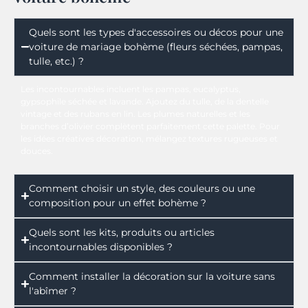
Quels sont les types d'accessoires ou décos pour une
voiture de mariage bohème (fleurs séchées, pampas,
tulle, etc.) ?
Les incontournables incluent les pampas, eucalyptus,
gypsophile séchée et lavande. Ajoutez du tulle, de la dentelle
vintage et des rubans en lin. Les plumes naturelles et les
branches d’olivier complètent parfaitement cette palette. Pour
les idées créatives décoration, mélangez textures rugueuses et
douces.
Comment choisir un style, des couleurs ou une
composition pour un effet bohème ?
Quels sont les kits, produits ou articles
incontournables disponibles ?
Comment installer la décoration sur la voiture sans
l'abîmer ?