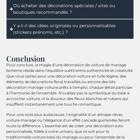
Où acheter des décorations spéciales / sites ou
boutiques recommandés ?
Y a-t-il des idées originales ou personnalisables
(stickers prénoms, etc.) ?
Conclusion
Pour conclure, la magie d’une décoration de voiture de mariage
bohème réside dans l’équilibre subtil entre authenticité et créativité.
Que vous optiez pour une décoration voiture en tulle légère, des
éléments de décorations floral travaillés ou encore des kits
décoration mariage voiture prêts à l’emploi, chaque détail participe
à l’harmonie de l’ensemble. N’oubliez pas la symbolique du balai à
accrocher voiture, ni la douceur des fleurs blanches et rubans qui
insufflent instantanément une touche romantique.
Pour une note plus audacieuse, l’originalité d’un attrape-rêves
voiture mariage ou l’élégance d’un effet cascade guirlandes feront
toute la différence. L’essentiel est de créer une décoration auto
personnalisée, fidèle à votre univers, que ce soit pour la
traditionnelle voiture balai du mariage ou pour l’ensemble de la