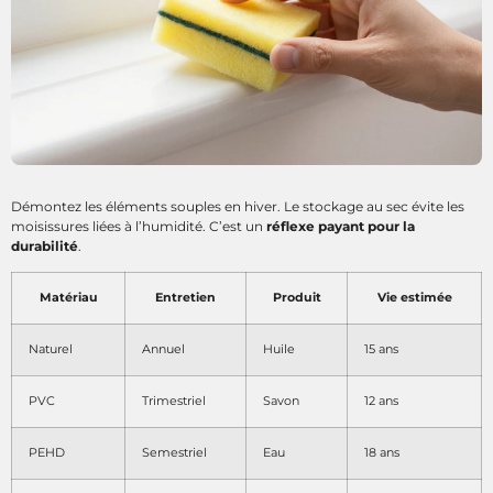
Démontez les éléments souples en hiver. Le stockage au sec évite les
moisissures liées à l’humidité. C’est un
réflexe payant pour la
durabilité
.
Matériau
Entretien
Produit
Vie estimée
Naturel
Annuel
Huile
15 ans
PVC
Trimestriel
Savon
12 ans
PEHD
Semestriel
Eau
18 ans