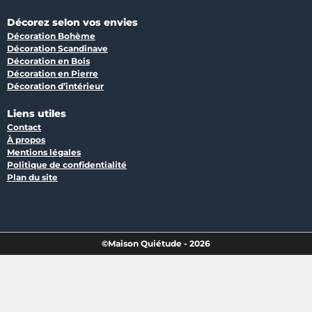
Décorez selon vos envies
Décoration Bohème
Décoration Scandinave
Décoration en Bois
Décoration en Pierre
Décoration d’intérieur
Liens utiles
Contact
À propos
Mentions légales
Politique de confidentialité
Plan du site
©Maison Quiétude - 2026