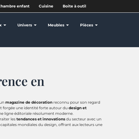
Chambre enfant
Cuisine
Boite à outil
x
Univers
Meubles
Pièces
rence en
 un
magazine de décoration
reconnu pour son regard
st forgée une identité forte autour du
design et
une ligne éditoriale résolument moderne.
raiter les
tendances et innovations
du secteur avec un
 capitales mondiales du design, offrant aux lecteurs une