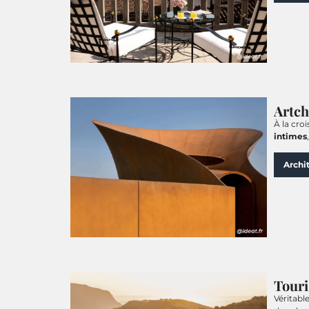
Artch
À la croi
intimes
Archi
Touri
Véritabl