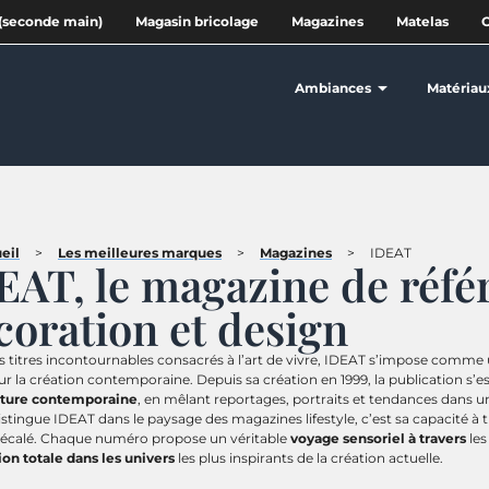
(seconde main)
Magasin bricolage
Magazines
Matelas
Ambiances
Matériau
eil
>
Les meilleures marques
>
Magazines
>
IDEAT
EAT, le magazine de réfé
coration et design
s titres incontournables consacrés à l’art de vivre, IDEAT s’impose comme
ur la création contemporaine. Depuis sa création en 1999, la publication s’e
cture contemporaine
, en mêlant reportages, portraits et tendances dans 
istingue IDEAT dans le paysage des magazines lifestyle, c’est sa capacité à t
décalé. Chaque numéro propose un véritable
voyage sensoriel à travers
les
on totale dans les univers
les plus inspirants de la création actuelle.