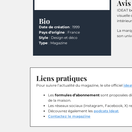
Avis
IDEAT bé
visuelle
Bio
intérieur
Date de création
: 1999
La marqu
Pays d’origine
: France
son univ
Style
: Design et déco
Type
: Magazine
Liens pratiques
Pour suivre l’actualité du magazine, le site officiel
ideat
Les
formules d’abonnement
sont proposées di
de la maison.
Les réseaux sociaux (Instagram, Facebook, X) rel
Découvrez également les
podcats Ideat
.
Contactez le magazine