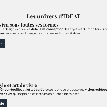
Les univers d'IDEAT
sign sous toutes ses formes
que design explore les
détails de conception
des objets et du mobilier qui f
ion
des créateurs émergents comme des figures établies.
n
yle et art de vivre
térieur douillet
et
lofts épurés
, cette rubrique propose des
visites guidée
térieurs
qui inspirent les lecteurs en quête d’idées déco.
yle