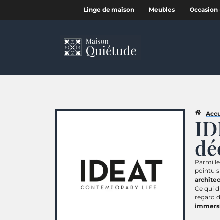
Linge de maison
Meubles
Occasion 
Accu
ID
dé
Parmi le
pointu s
archite
Ce qui d
regard 
immersi