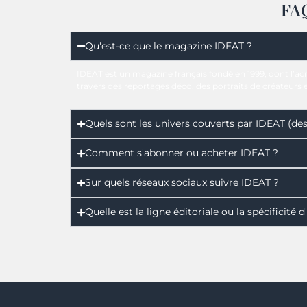
FAQ
Qu'est-ce que le magazine IDEAT ?
IDEAT est un magazine français fondé en 1999, dont l’acr
travers des reportages déco, des portraits de créateurs
Quels sont les univers couverts par IDEAT (desi
Comment s'abonner ou acheter IDEAT ?
Sur quels réseaux sociaux suivre IDEAT ?
Quelle est la ligne éditoriale ou la spécificité 