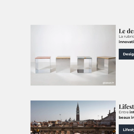
Le de
La rubri
innovat
Desig
Lifest
Entre
in
beaux in
Lifest