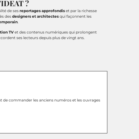
d'IDEAT ?
lité de ses
reportages approfondis
et par la richesse
rès des
designers et architectes
qui façonnent les
temporain
.
tion TV
et des contenus numériques qui prolongent
ccordent ses lecteurs depuis plus de vingt ans.
nt de commander les anciens numéros et les ouvrages