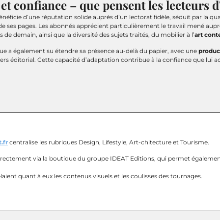
 et confiance – que pensent les lecteurs 
néficie d’une réputation solide auprès d’un lectorat fidèle, séduit par la qua
 de ses pages. Les abonnés apprécient particulièrement le travail mené aup
s de demain, ainsi que la diversité des sujets traités, du mobilier à l’
art con
e a également su étendre sa présence au-delà du papier, avec une
produc
ers éditorial. Cette capacité d’adaptation contribue à la confiance que lui a
.fr
centralise les rubriques Design, Lifestyle, Art-chitecture et Tourisme.
rectement via la boutique du groupe IDEAT Editions, qui permet égaleme
aient quant à eux les contenus visuels et les coulisses des tournages.