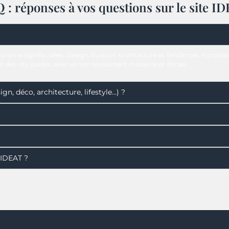
 : réponses à vos questions sur le site I
onyme signifie Idées, Design, Évasion, Architecture et Tendances. Il propo
 et des city guides, avec un ton résolument moderne et décalé.
gn, déco, architecture, lifestyle…) ?
d'IDEAT ?