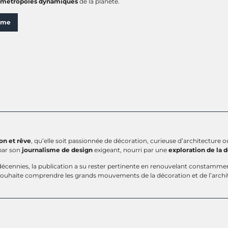
métropoles dynamiques
de la planète.
sme
ion et rêve
, qu’elle soit passionnée de décoration, curieuse d’architecture
par son
journalisme de design
exigeant, nourri par une
exploration de la 
écennies, la publication a su rester pertinente en renouvelant constammen
 souhaite comprendre les grands mouvements de la décoration et de l’archi