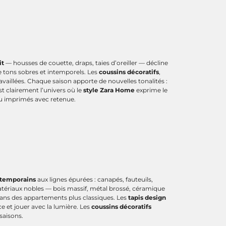
it
— housses de couette, draps, taies d’oreiller — décline
e tons sobres et intemporels. Les
coussins décoratifs
,
vaillées. Chaque saison apporte de nouvelles tonalités :
t clairement l’univers où le
style Zara Home
exprime le
ou imprimés avec retenue.
temporains
aux lignes épurées : canapés, fauteuils,
tériaux nobles — bois massif, métal brossé, céramique
ans des appartements plus classiques. Les
tapis design
 et jouer avec la lumière. Les
coussins décoratifs
saisons.