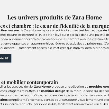
Les univers produits de Zara Home
les et chambre : le cœur de l'identité de la marque
ction maison
de Zara Home repose avant tout sur ses textiles. Le
linge de l
ères naturelles comme le lin, le coton lavé ou le percale dans une palette d
t rideaux viennent compléter l’ambiance de la chambre avec des textures tra
et enveloppantes en automne-hiver, légères et estivales au printemps. C’es
n identité — raffinement accessible, matières qualitatives, détails brodés 
de lit
 et mobilier contemporain
iller les espaces de vie,
Zara Home
propose une sélection de
meubles con
asses, étagères et buffets. Le
mobilier design
de la marque mise sur des ma
e — pour des pièces qui s’intègrent dans des intérieurs modernes comme d
aires
complètent l’ensemble, pensés pour structurer visuellement une pièce
t une dernière touche personnalisable, facilement renouvelables au fil des 