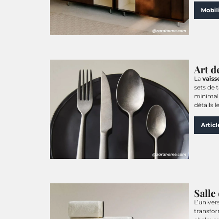
Mobil
Art de
La
vaiss
sets de 
minimali
détails 
Articl
Salle
L’univer
transfor