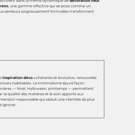
s’inscrivent dans la même dynamique de
décoration haut
mées
, une gamme olfactive qui se pose comme un
s aux senteurs soigneusement formulées transforment
ne
inspiration déco
cohérente et évolutive, renouvelée
nivers habitables. Le minimalisme épuré façon
sonnières — Noël, Halloween, printemps — permettent
 la qualité des matières et le soin apporté aux
imension responsable qui séduit une clientèle de plus
à ignorer.