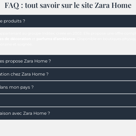
FAQ : tout savoir sur le site Zara Home
e produits ?
ppartenant au groupe Inditex, créée en 2003. Elle propose une offre complè
es de décoration
et
parfums d’ambiance
. Disponible en boutiques physiq
oraine et soignée.
iles propose Zara Home ?
ration chez Zara Home ?
dans mon pays ?
maison avec Zara Home ?