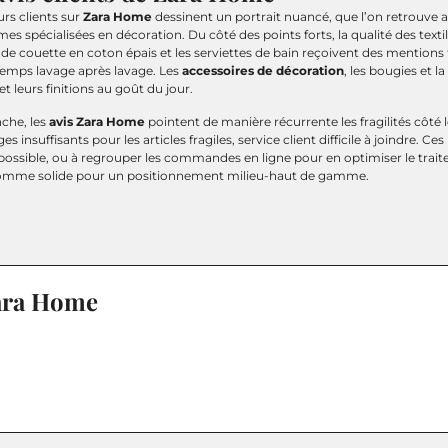
urs clients sur
Zara Home
dessinent un portrait nuancé, que l’on retrouve au
mes spécialisées en décoration. Du côté des points forts, la qualité des texti
de couette en coton épais et les serviettes de bain reçoivent des mentions t
temps lavage après lavage. Les
accessoires de décoration
, les bougies et l
et leurs finitions au goût du jour.
che, les
avis Zara Home
pointent de manière récurrente les fragilités côté lo
s insuffisants pour les articles fragiles, service client difficile à joindre. Ce
 possible, ou à regrouper les commandes en ligne pour en optimiser le trait
omme solide pour un positionnement milieu-haut de gamme.
Zara Home