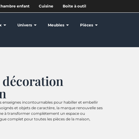
Chambre enfant
Cuisine
Boite à outil
x
Univers
Meubles
Pièces
n décoration
on
enseignes incontournables pour habiller et embellir
s soignés et objets de caractère, la marque renouvelle ses
rche à transformer complètement un espace ou
gue complet pour toutes les pièces de la maison,