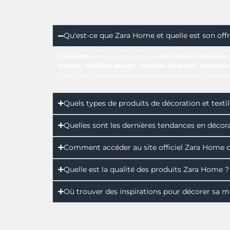
Qu'est-ce que Zara Home et quelle est son offr
Zara Home
est une enseigne de
décoration intérieure
a
maison
,
mobilier design
,
vaisselle élégante
,
accessoir
collections chaque saison avec une esthétique contemp
Quels types de produits de décoration et text
Quelles sont les dernières tendances en déco
Comment accéder au site officiel Zara Home 
Quelle est la qualité des produits Zara Home ?
Où trouver des inspirations pour décorer sa 