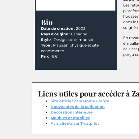
Les reto
platefor
housses 
Bio
dans le 
soignée 
Date de création
: 2003
Pays d’origine
: Espagne
En revan
Style
: Design contemporain
emballage
Type
: Magasin physique et site
cela est
ecommerce
perçu c
Prix
: €€
Liens utiles pour accéder à 
Site officiel Zara Home France
Nouveautés de la collection
Décoration intérieure
Meubles et mobilier
Avis clients sur Trustpilot