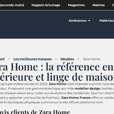
(seconde main)
Magasin bricolage
Magazines
Matelas
Ambiances
Matériau
eil
>
Les meilleures marques
>
Meubles
>
Zara Home
ra Home : la référence e
térieure et linge de mais
du groupe Inditex lancée en 2003,
Zara Home
s’est imposée comme l’une des 
érieur. Proposant une gamme éclectique qui mêle
mobilier design
, textile
ons chaque saison pour coller aux évolutions des tendances. Que l’on che
nt y apporter une touche de fraîcheur,
Zara Home France
offre un catalo
le en boutiques physiques comme sur le site officiel zarahome.com.
avis clients de Zara Home