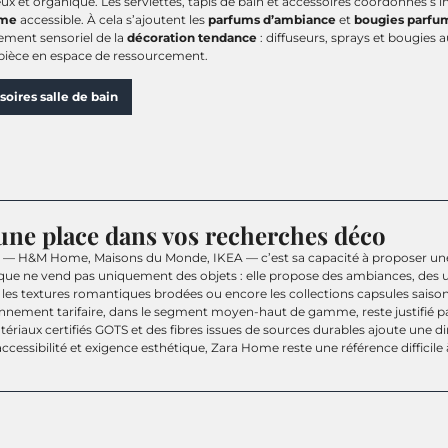
ux et organique. Les serviettes, tapis de bain et accessoires coordonnés 
me
accessible. À cela s’ajoutent les
parfums d’ambiance
et
bougies parfu
ment sensoriel de la
décoration tendance
: diffuseurs, sprays et bougie
pièce en espace de ressourcement.
soires salle de bain
ne place dans vos recherches déco
e — H&M Home, Maisons du Monde, IKEA — c’est sa capacité à proposer u
ue ne vend pas uniquement des objets : elle propose des ambiances, des u
, les textures romantiques brodées ou encore les collections capsules sai
ionnement tarifaire, dans le segment moyen-haut de gamme, reste justifié par
ériaux certifiés GOTS et des fibres issues de sources durables ajoute une d
ccessibilité et exigence esthétique, Zara Home reste une référence difficile 