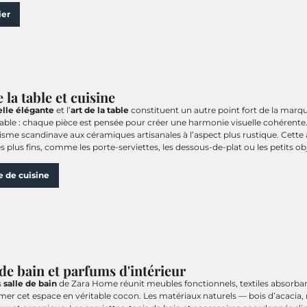
ier
 la table et cuisine
elle élégante
et l’
art de la table
constituent un autre point fort de la marque
table : chaque pièce est pensée pour créer une harmonie visuelle cohérente. L
sme scandinave aux céramiques artisanales à l’aspect plus rustique. Cette 
les plus fins, comme les porte-serviettes, les dessous-de-plat ou les petits o
e de cuisine
 de bain et parfums d'intérieur
s
salle de bain
de Zara Home réunit meubles fonctionnels, textiles absorba
mer cet espace en véritable cocon. Les matériaux naturels — bois d’acacia,