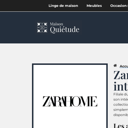
Linge de maison
Meubles
Occasion 
Accu
Za
in
Filiale 
son int
collecti
simpleme
disponib
Les 