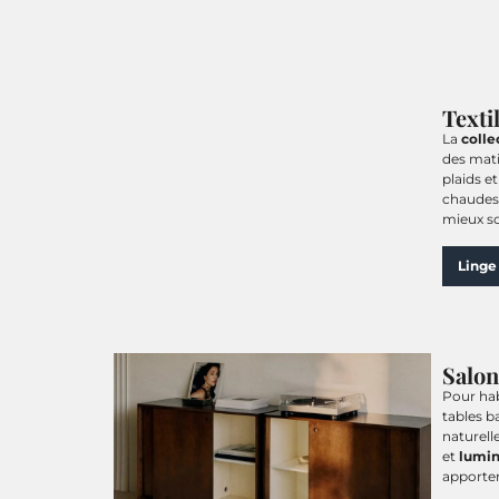
Texti
La
colle
des mati
plaids e
chaudes 
mieux so
Linge 
Salon
Pour hab
tables b
naturell
et
lumin
apporten