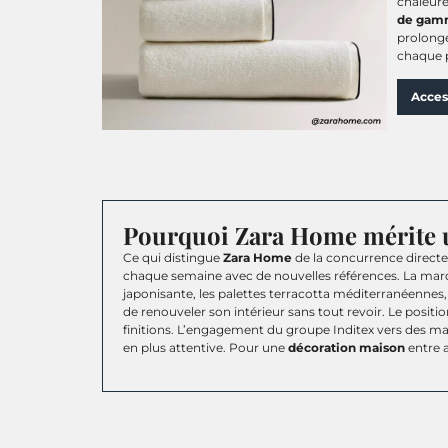
chaleure
de gam
prolonge
chaque 
Acces
Pourquoi Zara Home mérite u
Ce qui distingue
Zara Home
de la concurrence direct
chaque semaine avec de nouvelles références. La marq
japonisante, les palettes terracotta méditerranéennes
de renouveler son intérieur sans tout revoir. Le posit
finitions. L’engagement du groupe Inditex vers des mat
en plus attentive. Pour une
décoration maison
entre a