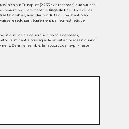
ssi bien sur Trustpilot (2 233 avis recensés) que sur des
les revient régulièrement : le
linge de lit
en lin lavé, les
rès favorables, avec des produits qui résistent bien
a vaisselle séduisent également par leur esthétique
gistique : délais de livraison parfois dépassés,
s retours invitent à privilégier le retrait en magasin quand
ement. Dans l’ensemble, le rapport qualité-prix reste