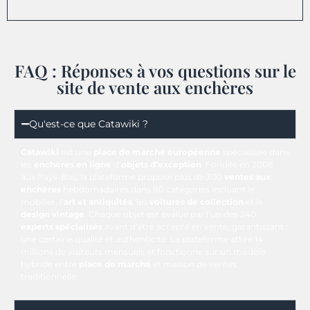
FAQ : Réponses à vos questions sur le
site de vente aux enchères
Qu'est-ce que Catawiki ?
Catawiki
est une
place de marché européenne
spécialisée dans
les
enchères en ligne
d’
objets d’exception
. Fondée en 2008
aux Pays-Bas, la plateforme propose plus de 300
ventes aux
enchères
hebdomadaires dans 80 catégories incluant le
mobilier, l’
art et antiquités
, les
voitures de collection
et le
design vintage
. Chaque objet est évalué par l’un des 240
experts spécialisés
avant d’être accepté en vente, garantissant
une certaine qualité et authenticité. La plateforme attire 14
millions de visiteurs mensuels et fonctionne sur un modèle
hybride entre
place de marché
et maison de ventes
traditionnelle.