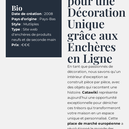
pour une
Bio
Décoration
Date de création
: 2008
Unique
Pays d’origine
: Pays-Bas
Style
: Mutliples
Type
: Site web
grâce aux
d’enchères de produits
neufs et de seconde main
Enchères
Prix
: €€€
en Ligne
En tant que passionnés de
décoration, nous savons qu’un
intérieur d’exception se
construit pièce par pièce, avec
des objets qui racontent une
histoire.
Catawiki
représente
aujourd’hui une opportunité
exceptionnelle pour dénicher
ces trésors qui transformeront
votre maison en un espace
unique et personnalisé. Cette
place de marché européenne
a
révolutionné le monde des