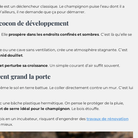
e est un déclencheur classique. Le champignon puise l’eau dont il a
D’ailleurs, il ne demande que ça pour démarrer.
n cocon de développement
 Elle
prospère dans les endroits confinés et sombres
. C’est là qu’elle se
e ou une cave sans ventilation, crée une atmosphère stagnante. C’est
nid douillet
.
 et perturbe sa croissance
. Un simple courant d’air suffit souvent.
rent grand la porte
ême le sol en terre battue. Le coller directement contre un mur. C’est lui
vec une bâche plastique hermétique. On pense le protéger de la pluie,
et de serre idéal pour le champignon
. Le bois étouffe.
ois en un incubateur, risquant d’engendrer des
travaux de rénovation
 mieux.