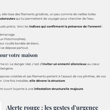
, elle tisse des filaments grisâtres, un peu comme de vieilles toiles
autoroutes
qui lui permettent de voyager pour chercher de l’eau.
els précis. Voici les
indices qui confirment la présence de l’ennemi
:
émarrage.
eux rhizomorphes).
ur rouille bordée de blanc.
i se dépose partout.
pour votre maison
e ici. Le danger réel, c’est d’
inviter un ennemi silencieux
au cœur
 bergerie.
ores volatiles et ses filaments partent à l’assaut de vos plinthes, de vos
. Une fois installée,
elle dévore la structure
.
nt ouvrir la porte à une
infestation structurelle majeure
.
Alerte rouge : les gestes d’urgence