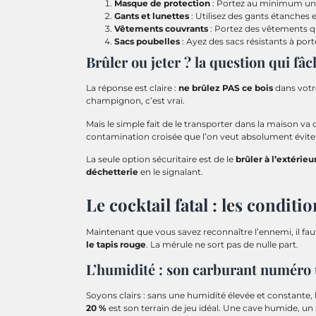
Masque de protection
: Portez au minimum un 
Gants et lunettes
: Utilisez des gants étanches 
Vêtements couvrants
: Portez des vêtements q
Sacs poubelles
: Ayez des sacs résistants à porté
Brûler ou jeter ? la question qui fâc
La réponse est claire :
ne brûlez PAS ce bois
dans votre
champignon, c’est vrai.
Mais le simple fait de le transporter dans la maison va 
contamination croisée que l’on veut absolument évite
La seule option sécuritaire est de le
brûler à l’extérieu
déchetterie
en le signalant.
Le cocktail fatal : les condit
Maintenant que vous savez reconnaître l’ennemi, il fa
le tapis rouge
. La mérule ne sort pas de nulle part.
L’humidité : son carburant numéro
Soyons clairs : sans une humidité élevée et constante, 
20 %
est son terrain de jeu idéal. Une cave humide, un ab