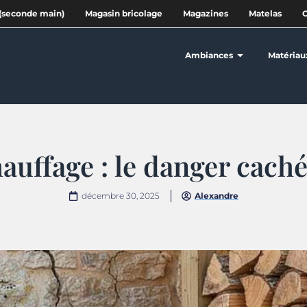
(seconde main)
Magasin bricolage
Magazines
Matelas
Ambiances
Matériau
auffage : le danger caché
décembre 30, 2025
Alexandre