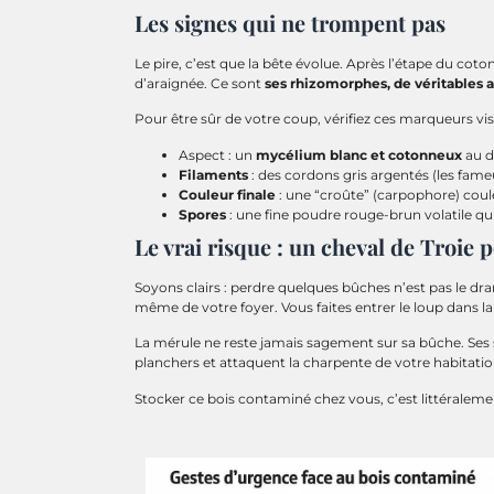
Les signes qui ne trompent pas
Le pire, c’est que la bête évolue. Après l’étape du coton
d’araignée. Ce sont
ses rhizomorphes, de véritables 
Pour être sûr de votre coup, vérifiez ces marqueurs visu
Aspect : un
mycélium blanc et cotonneux
au d
Filaments
: des cordons gris argentés (les fam
Couleur finale
: une “croûte” (carpophore) coule
Spores
: une fine poudre rouge-brun volatile qu
Le vrai risque : un cheval de Troie 
Soyons clairs : perdre quelques bûches n’est pas le dram
même de votre foyer. Vous faites entrer le loup dans la
La mérule ne reste jamais sagement sur sa bûche. Ses sp
planchers et attaquent la charpente de votre habitation
Stocker ce bois contaminé chez vous, c’est littéraleme