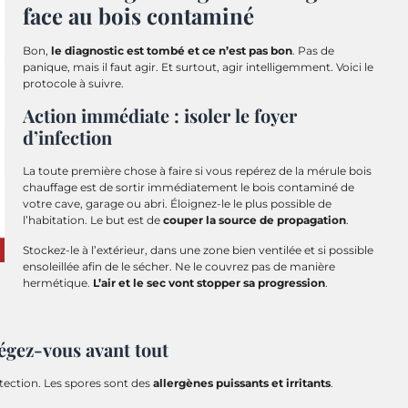
face au bois contaminé
Bon,
le diagnostic est tombé et ce n’est pas bon
. Pas de
panique, mais il faut agir. Et surtout, agir intelligemment. Voici le
protocole à suivre.
Action immédiate : isoler le foyer
d’infection
La toute première chose à faire si vous repérez de la mérule bois
chauffage est de sortir immédiatement le bois contaminé de
votre cave, garage ou abri. Éloignez-le le plus possible de
l’habitation. Le but est de
couper la source de propagation
.
Stockez-le à l’extérieur, dans une zone bien ventilée et si possible
ensoleillée afin de le sécher. Ne le couvrez pas de manière
hermétique.
L’air et le sec vont stopper sa progression
.
égez-vous avant tout
tection. Les spores sont des
allergènes puissants et irritants
.