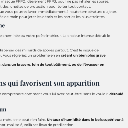
masque FFP2, idéalement FFP3, pour ne pas inhaler les spores.
et des lunettes de protection pour éviter tout contact.
ue vous pourrez laver immédiatement à haute température ou jeter.
e de main pour jeter les débris et les parties les plus atteintes.
he
 cheminée ou votre poêle intérieur. La chaleur intense détruit le
disperser des milliards de spores partout. C’est le risque de
r. Vous régleriez un problème en en
créant un bien plus grave
.
r, dans un brasero, loin de tout bâtiment, ou de l’évacuer en
ions qui favorisent son apparition
ut comprendre comment vous lui avez peut-être, sans le vouloir,
déroulé
 un
la mérule ne peut rien faire.
Un taux d’humidité dans le bois supérieur à
ri mal isolé, voilà ses lieux de prédilection.