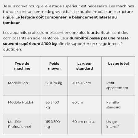
Je suis convaincu que le lestage supérieur est nécessaire. Les machines
frontales ont un centre de gravité bas. Le hublot impose une structure
rigide.
Le lestage doit compenser le balancement latéral du
tambour
.
Les appareils professionnels sont encore plus lourds. Ils utilisent des
composants en acier renforcé. Leur
durabilité passe par une masse
souvent supérieure à 100 kg
afin de supporter un usage intensif
quotidien.
Type de
Poids
Largeur
Usage idéal
machine
moyen
standard
Modèle Top
55 à 70 kg
40 à 46 cm
Petit
appartement
Modèle Hublot
65 à 100
60 cm
Famille
kg
standard
Modèle
115 à 300
60 cm et plus
Usage
Professionnel
kg
intensif