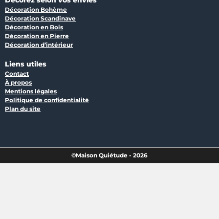
Décorez selon vos envies
Décoration Bohème
Décoration Scandinave
Décoration en Bois
Décoration en Pierre
Décoration d’intérieur
Liens utiles
Contact
À propos
Mentions légales
Politique de confidentialité
Plan du site
©Maison Quiétude - 2026