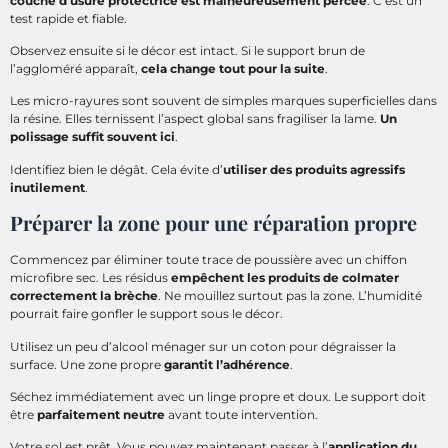
couche d’usure protectrice est malheureusement percée
. C’est un
test rapide et fiable.
Observez ensuite si le décor est intact. Si le support brun de
l’aggloméré apparaît,
cela change tout pour la suite
.
Les micro-rayures sont souvent de simples marques superficielles dans
la résine. Elles ternissent l’aspect global sans fragiliser la lame.
Un
polissage suffit souvent ici
.
Identifiez bien le dégât. Cela évite d’
utiliser des produits agressifs
inutilement
.
Préparer la zone pour une réparation propre
Commencez par éliminer toute trace de poussière avec un chiffon
microfibre sec. Les résidus
empêchent les produits de colmater
correctement la brèche
. Ne mouillez surtout pas la zone. L’humidité
pourrait faire gonfler le support sous le décor.
Utilisez un peu d’alcool ménager sur un coton pour dégraisser la
surface. Une zone propre
garantit l’adhérence
.
Séchez immédiatement avec un linge propre et doux. Le support doit
être
parfaitement neutre
avant toute intervention.
Votre sol est prêt. Vous pouvez maintenant passer à l’
application du