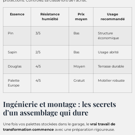
protections. Contrôlez sa classe lors de l’achat.
Essence
Résistance
Prix
Usage
humidité
moyen
recommandé
Pin
3/5
Bas
Structure
économique
Sapin
2/5
Bas
Usage abrité
Douglas
4/5
Moyen
Terrasse durable
Palette
4/5
Gratuit
Mobilier robuste
Europe
Ingénierie et montage : les secrets
d’un assemblage qui dure
Une fois vos palettes stockées dans le garage, le
vrai travail de
transformation commence
avec une préparation rigoureuse.