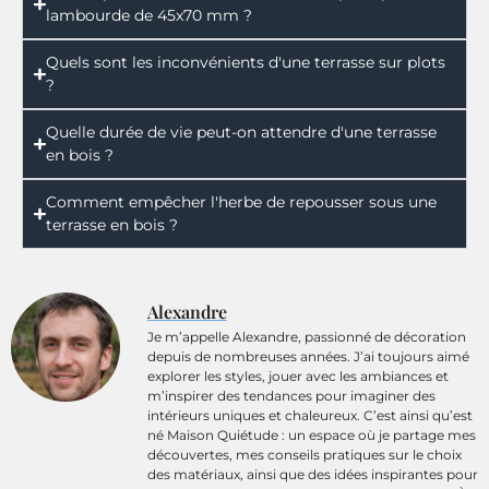
lambourde de 45x70 mm ?
Quels sont les inconvénients d'une terrasse sur plots
?
Quelle durée de vie peut-on attendre d'une terrasse
en bois ?
Comment empêcher l'herbe de repousser sous une
terrasse en bois ?
Alexandre
Je m’appelle Alexandre, passionné de décoration
depuis de nombreuses années. J’ai toujours aimé
explorer les styles, jouer avec les ambiances et
m’inspirer des tendances pour imaginer des
intérieurs uniques et chaleureux. C’est ainsi qu’est
né Maison Quiétude : un espace où je partage mes
découvertes, mes conseils pratiques sur le choix
des matériaux, ainsi que des idées inspirantes pour