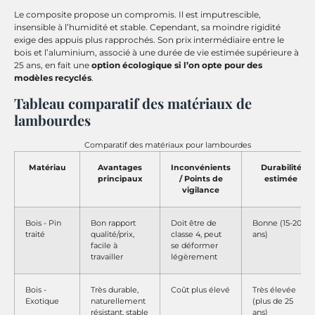
Le composite propose un compromis. Il est imputrescible,
insensible à l’humidité et stable. Cependant, sa moindre rigidité
exige des appuis plus rapprochés. Son prix intermédiaire entre le
bois et l’aluminium, associé à une durée de vie estimée supérieure à
25 ans, en fait une
option écologique si l’on opte pour des
modèles recyclés
.
Tableau comparatif des matériaux de
lambourdes
Comparatif des matériaux pour lambourdes
Matériau
Avantages
Inconvénients
Durabilité
principaux
/ Points de
estimée
vigilance
Bois - Pin
Bon rapport
Doit être de
Bonne (15-20
traité
qualité/prix,
classe 4, peut
ans)
facile à
se déformer
travailler
légèrement
Bois -
Très durable,
Coût plus élevé
Très élevée
Exotique
naturellement
(plus de 25
résistant, stable
ans)