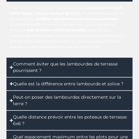
Pour une terrasse en pin, optez pour des
lambourdes en pin
traité classe 4 d’une hauteur de 5 cm
. Si votre terrasse est en
bois exotique,
préférez des lambourdes en bois exotique
(comme le badi) d’une hauteur de 4 cm. Ces dimensions
assurent
une structure solide et durable
, adaptée aux
contraintes climatiques. La section des lambourdes influence
directement la stabilité du platelage, surtout avec des lames
épaisses ou des espaces entre appuis importants.
Comment éviter que les lambourdes de terrasse
pourrissent ?
Quelle est la différence entre lambourde et solive ?
Peut-on poser des lambourdes directement sur la
terre ?
Quelle distance prévoir entre les poteaux de terrasse
6x6 ?
Quel espacement maximum entre les plots pour une