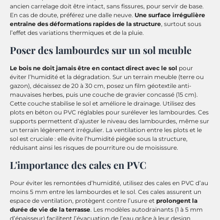
ancien carrelage doit être intact, sans fissures, pour servir de base.
En cas de doute, préférez une dalle neuve.
Une surface irrégulière
entraîne des déformations rapides de la structure
, surtout sous
l’effet des variations thermiques et de la pluie.
Poser des lambourdes sur un sol meuble
Le bois ne doit jamais être en contact direct avec le sol
pour
éviter l’humidité et la dégradation. Sur un terrain meuble (terre ou
gazon), décaissez de 20 à 30 cm, posez un film géotextile anti-
mauvaises herbes, puis une couche de gravier concassé (15 cm).
Cette couche stabilise le sol et améliore le drainage. Utilisez des
plots en béton ou PVC réglables pour surélever les lambourdes. Ces
supports permettent d’ajuster le niveau des lambourdes, même sur
un terrain légèrement irrégulier. La ventilation entre les plots et le
sol est cruciale : elle évite l’humidité piégée sous la structure,
réduisant ainsi les risques de pourriture ou de moisissure.
L'importance des cales en PVC
Pour éviter les remontées d’humidité, utilisez des cales en PVC d’au
moins 5 mm entre les lambourdes et le sol. Ces cales assurent un
espace de ventilation, protègent contre l’usure et
prolongent la
durée de vie de la terrasse
. Les modèles autodrainants (1 à 5 mm
d’épaisseur) facilitent l’évacuation de l’eau grâce à leur design