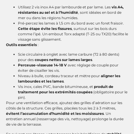
Utilisez 2 vis inox A4 par lambourde et par lame. Les
vis A4,
résistantes au sel et à l’humidité
, sont idéales en bord de
mer ou dans les régions humides.
Pré-percez les lames à 1,5 cm du bord avec un foret fraisoir.
Cette étape évite les fissures
, surtout sur les bois durs
comme l’ipé. Un embout Torx adapté (T-25 ou TX20) facilite le
vissage sans glissement.
Outils essentiels
:
Scie circulaire à onglet avec lame carbure (72 à 80 dents)
pour des
coupes nettes sur lames larges
.
Perceuse-visseuse 14-18 V
avec réglage de couple pour
éviter de cisailler les vis.
Niveau à bulle, cordeau traceur et mètre pour
aligner les
lambourdes et les lames
.
Vis inox, cales PVC, bande bitumineuse, et
produit de
traitement pour les extrémités coupées
(obligatoire pour le
pin).
Pour une ventilation efficace, ajoutez des grilles d’aération sur les
côtés de la structure. Ces grilles, placées tous les 2 à 3 mètres,
évitent l’accumulation d’humidité et les moisissures
. Un
entretien annuel (resserrage des vis, nettoyage) prolonge la durée
de vie de la terrasse.